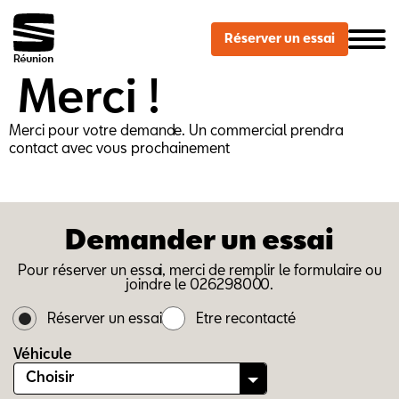
Ouvrir le Chatbot
Réserver un essai
Merci !
Merci pour votre demande. Un commercial prendra
contact avec vous prochainement
Retour à l’accueil
Demander un essai
Pour réserver un essai, merci de remplir le formulaire ou
joindre le 026298000.
Réserver un essai
Etre recontacté
Véhicule
Choisir